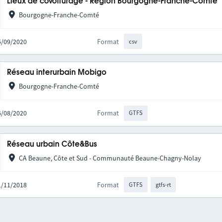
Lieux de covoiturage - Région Bourgogne-Franche-Comté
Bourgogne-Franche-Comté
25/09/2020
Format
csv
Réseau interurbain Mobigo
Bourgogne-Franche-Comté
06/08/2020
Format
GTFS
Réseau urbain Côte&Bus
CA Beaune, Côte et Sud - Communauté Beaune-Chagny-Nolay
21/11/2018
Format
GTFS
gtfs-rt