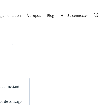
glementation
À propos
Blog
Se connecter
s permettant
res de passage