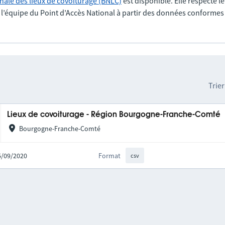
nale des lieux de covoiturage (BNLC)
est disponible. Elle respecte l
r l’équipe du Point d’Accès National à partir des données conformes
Trier
Lieux de covoiturage - Région Bourgogne-Franche-Comté
Bourgogne-Franche-Comté
25/09/2020
Format
csv