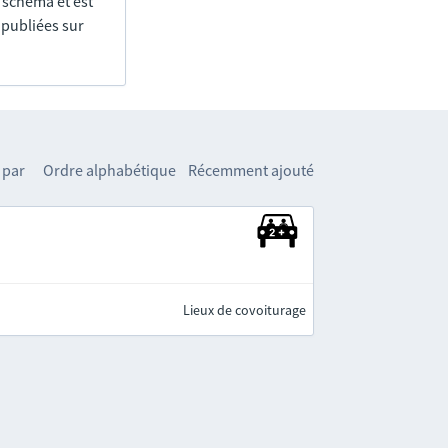
e schéma et est
 publiées sur
 par
Ordre alphabétique
Récemment ajouté
Lieux de covoiturage