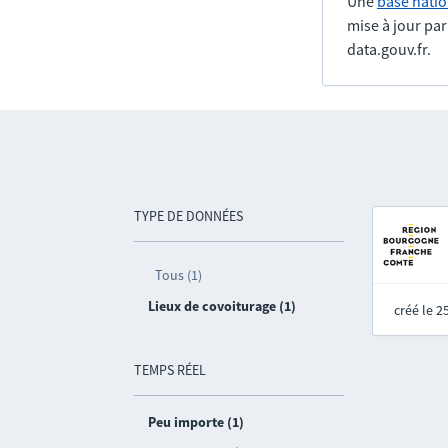
Une
base natio
mise à jour pa
data.gouv.fr.
TYPE DE DONNÉES
Tous (1)
Lieux de covoiturage (1)
créé le 
TEMPS RÉEL
Peu importe (1)