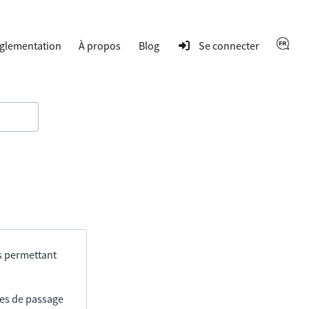
glementation
À propos
Blog
Se connecter
s permettant
res de passage