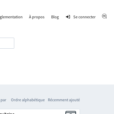
glementation
À propos
Blog
Se connecter
 par
Ordre alphabétique
Récemment ajouté