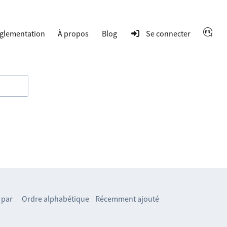
glementation
À propos
Blog
Se connecter
 par
Ordre alphabétique
Récemment ajouté