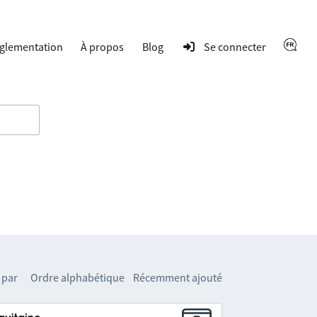
glementation
À propos
Blog
Se connecter
 par
Ordre alphabétique
Récemment ajouté