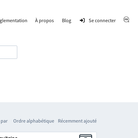
glementation
À propos
Blog
Se connecter
 par
Ordre alphabétique
Récemment ajouté