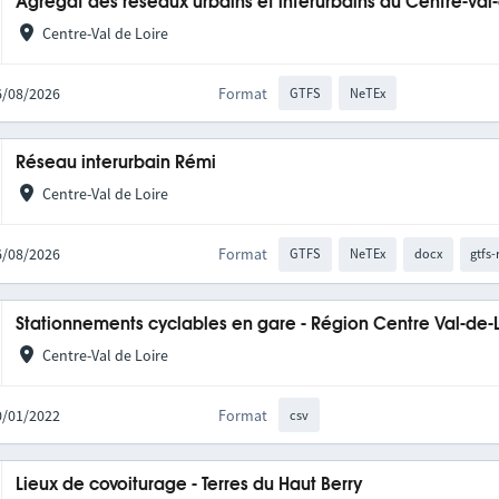
Agrégat des réseaux urbains et interurbains du Centre-Val
Centre-Val de Loire
06/08/2026
Format
GTFS
NeTEx
Réseau interurbain Rémi
Centre-Val de Loire
06/08/2026
Format
GTFS
NeTEx
docx
gtfs-
Stationnements cyclables en gare - Région Centre Val-de-
Centre-Val de Loire
10/01/2022
Format
csv
Lieux de covoiturage - Terres du Haut Berry