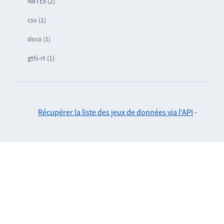
NeTEx (2)
csv (1)
docx (1)
gtfs-rt (1)
Récupérer la liste des jeux de données via l'API
-