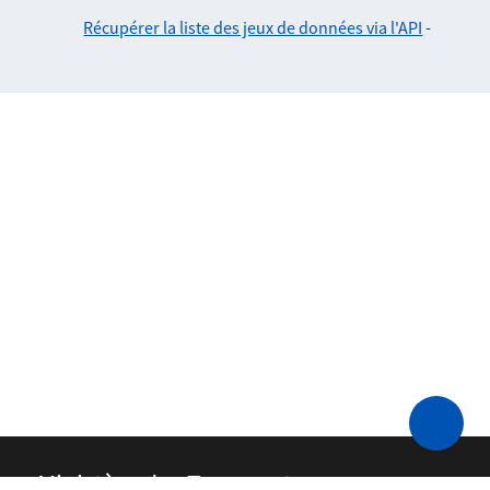
Récupérer la liste des jeux de données via l'API
-
Ministère des Transports