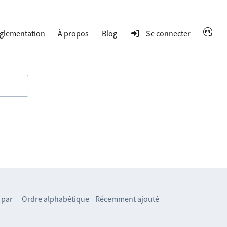
glementation
À propos
Blog
Se connecter
 par
Ordre alphabétique
Récemment ajouté