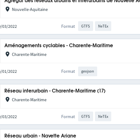
Agrégat des réseaux urbains et interurbains de Nouvelle A
Nouvelle-Aquitaine
10/03/2022
Format
GTFS
NeTEx
Aménagements cyclables - Charente-Maritime
Charente-Maritime
06/01/2022
Format
geojson
Réseau interurbain - Charente-Maritime (17)
Charente-Maritime
10/03/2022
Format
GTFS
NeTEx
Réseau urbain - Navette Ariane