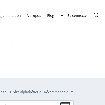
glementation
À propos
Blog
Se connecter
 par
Ordre alphabétique
Récemment ajouté