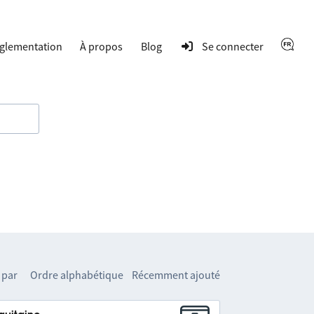
glementation
À propos
Blog
Se connecter
 par
Ordre alphabétique
Récemment ajouté