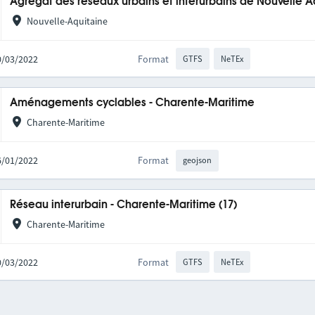
Agrégat des réseaux urbains et interurbains de Nouvelle A
Nouvelle-Aquitaine
10/03/2022
Format
GTFS
NeTEx
Aménagements cyclables - Charente-Maritime
Charente-Maritime
06/01/2022
Format
geojson
Réseau interurbain - Charente-Maritime (17)
Charente-Maritime
10/03/2022
Format
GTFS
NeTEx