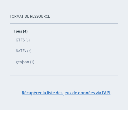
FORMAT DE RESSOURCE
Tous (4)
GTFS (3)
NeTEx (3)
geojson (1)
Récupérer la liste des jeux de données via l'API
-