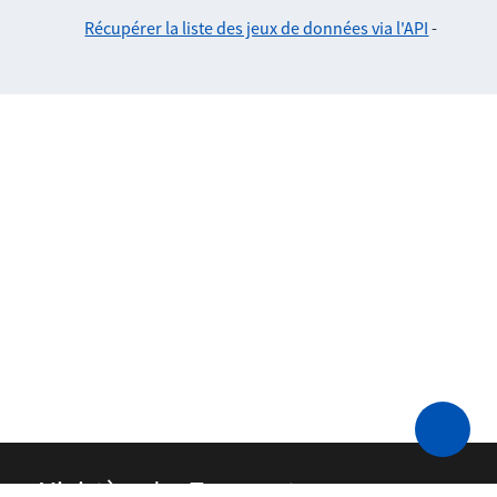
Récupérer la liste des jeux de données via l'API
-
Ministère des Transports