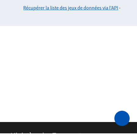
Récupérer la liste des jeux de données via l'API
-
Ministère des Transports