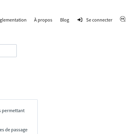
glementation
À propos
Blog
Se connecter
s permettant
res de passage