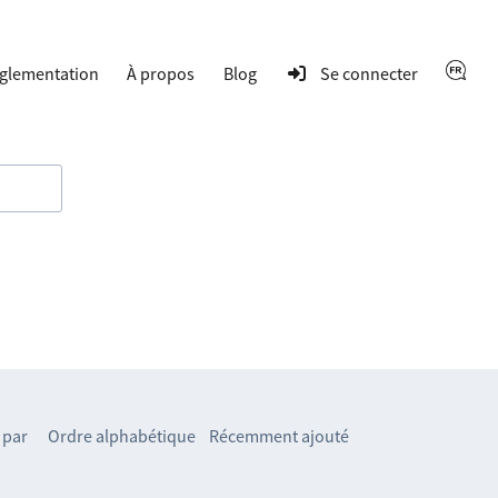
glementation
À propos
Blog
Se connecter
 par
Ordre alphabétique
Récemment ajouté