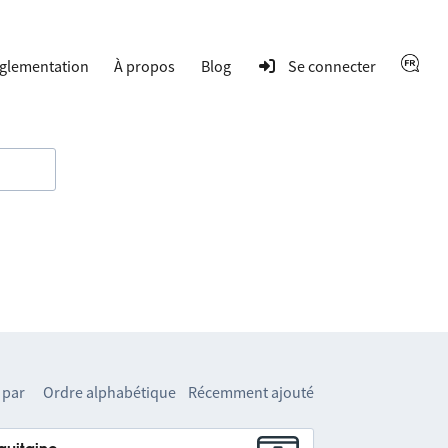
glementation
À propos
Blog
Se connecter
 par
Ordre alphabétique
Récemment ajouté