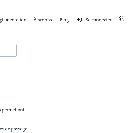
glementation
À propos
Blog
Se connecter
s permettant
res de passage