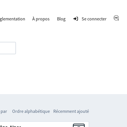
glementation
À propos
Blog
Se connecter
 par
Ordre alphabétique
Récemment ajouté