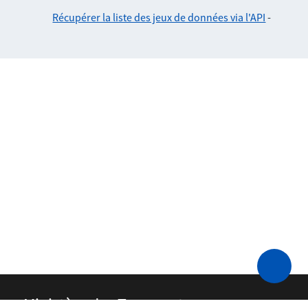
Récupérer la liste des jeux de données via l'API
-
Ministère des Transports