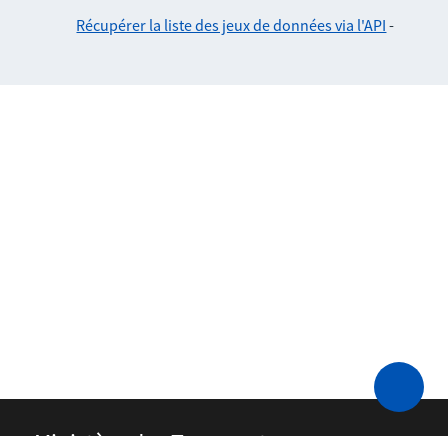
Récupérer la liste des jeux de données via l'API
-
Ministère des Transports