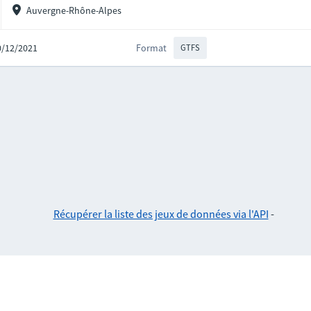
Auvergne-Rhône-Alpes
10/12/2021
Format
GTFS
Récupérer la liste des jeux de données via l'API
-