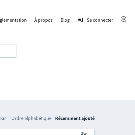
glementation
À propos
Blog
Se connecter
 par
Ordre alphabétique
Récemment ajouté