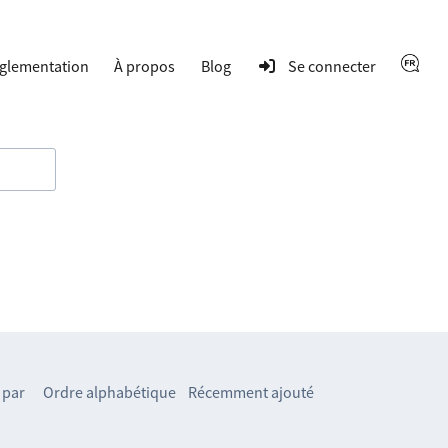
glementation
À propos
Blog
Se connecter
 par
Ordre alphabétique
Récemment ajouté