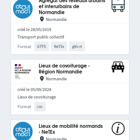
Agrégat des réseaux urbains
et interurbains de
Normandie
Normandie
créé le 28/05/2019
Transport public collectif
Format
GTFS
NeTEx
gtfs-rt
Lieux de covoiturage -
Région Normandie
Normandie
créé le 05/09/2024
Lieux de covoiturage
Format
csv
Lieux de mobilité normands
- NeTEx
Normandie