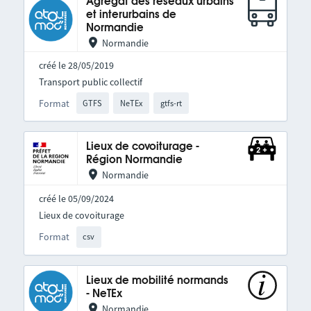
Agrégat des réseaux urbains
et interurbains de
Normandie
Normandie
créé le 28/05/2019
Transport public collectif
Format
GTFS
NeTEx
gtfs-rt
Lieux de covoiturage -
Région Normandie
Normandie
créé le 05/09/2024
Lieux de covoiturage
Format
csv
Lieux de mobilité normands
- NeTEx
Normandie