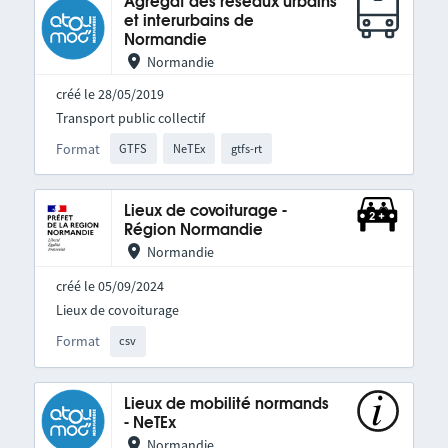
Agrégat des réseaux urbains
et interurbains de
Normandie
Normandie
créé le 28/05/2019
Transport public collectif
Format
GTFS
NeTEx
gtfs-rt
Lieux de covoiturage -
Région Normandie
Normandie
créé le 05/09/2024
Lieux de covoiturage
Format
csv
Lieux de mobilité normands
- NeTEx
Normandie