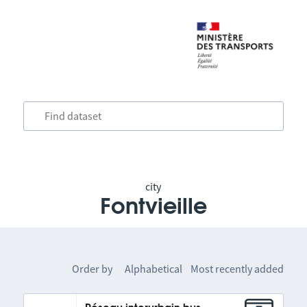
city
Fontvieille
Order by
Alphabetical
Most recently added