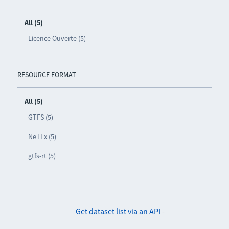
All (5)
Licence Ouverte (5)
RESOURCE FORMAT
All (5)
GTFS (5)
NeTEx (5)
gtfs-rt (5)
Get dataset list via an API
-