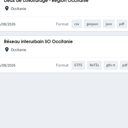
Lieux de covoiturage - Région Occitanie
Occitanie
05/08/2026
Format
csv
geojson
json
pdf
Réseau interurbain liO Occitanie
Occitanie
05/08/2026
Format
GTFS
NeTEx
gtfs-rt
pdf