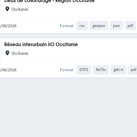
Lieux de covoiturage - Région Occitanie
Occitanie
05/08/2026
Format
csv
geojson
json
pdf
Réseau interurbain liO Occitanie
Occitanie
05/08/2026
Format
GTFS
NeTEx
gtfs-rt
pdf