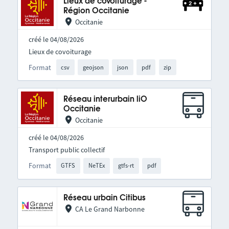
Lieux de covoiturage -
Région Occitanie
Occitanie
créé le 04/08/2026
Lieux de covoiturage
Format
csv
geojson
json
pdf
zip
Réseau interurbain liO
Occitanie
Occitanie
créé le 04/08/2026
Transport public collectif
Format
GTFS
NeTEx
gtfs-rt
pdf
Réseau urbain Citibus
CA Le Grand Narbonne