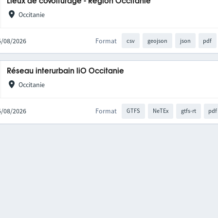
Lieux de covoiturage - Région Occitanie
Occitanie
05/08/2026
Format
csv
geojson
json
pdf
Réseau interurbain liO Occitanie
Occitanie
05/08/2026
Format
GTFS
NeTEx
gtfs-rt
pdf