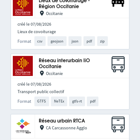
Lieux de covoiturage -
Région Occitanie
Occitanie
créé le 07/08/2026
Lieux de covoiturage
Format
csv
geojson
json
pdf
zip
Réseau interurbain liO
Occitanie
Occitanie
créé le 07/08/2026
Transport public collectif
Format
GTFS
NeTEx
gtfs-rt
pdf
Réseau urbain RTCA
CA Carcassonne Agglo