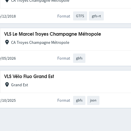
CA Troyes Champagne Métropole
06/12/2018
Format
GTFS
gtfs-rt
VLS Le Marcel Troyes Champagne Métropole
CA Troyes Champagne Métropole
19/05/2026
Format
gbfs
VLS Vélo Fluo Grand Est
Grand Est
02/10/2025
Format
gbfs
json