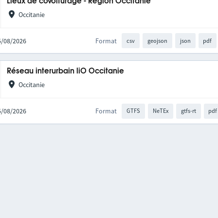
Lieux de covoiturage - Région Occitanie
Occitanie
05/08/2026
Format
csv
geojson
json
pdf
Réseau interurbain liO Occitanie
Occitanie
05/08/2026
Format
GTFS
NeTEx
gtfs-rt
pdf