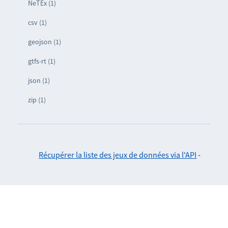
NeTEx (1)
csv (1)
geojson (1)
gtfs-rt (1)
json (1)
zip (1)
Récupérer la liste des jeux de données via l'API
-