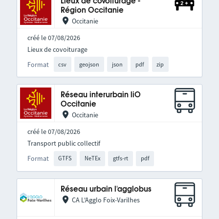
Lieux de covoiturage -
Région Occitanie
Occitanie
créé le 07/08/2026
Lieux de covoiturage
Format
csv
geojson
json
pdf
zip
Réseau interurbain liO
Occitanie
Occitanie
créé le 07/08/2026
Transport public collectif
Format
GTFS
NeTEx
gtfs-rt
pdf
Réseau urbain l'agglobus
CA L'Agglo Foix-Varilhes