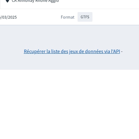
CA Annonay Rhône Agglo
26/03/2025
Format
GTFS
Récupérer la liste des jeux de données via l'API
-