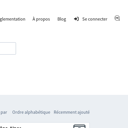
glementation
À propos
Blog
Se connecter
 par
Ordre alphabétique
Récemment ajouté