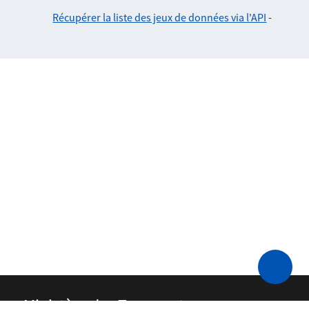
Récupérer la liste des jeux de données via l'API
-
Ministère des Transports