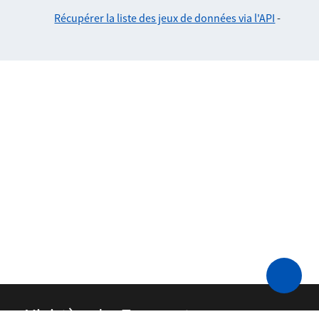
Récupérer la liste des jeux de données via l'API
-
Ministère des Transports