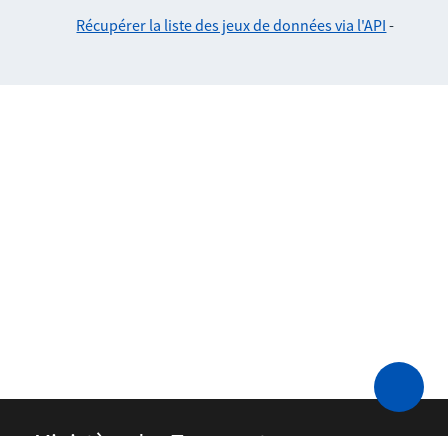
Récupérer la liste des jeux de données via l'API
-
Ministère des Transports