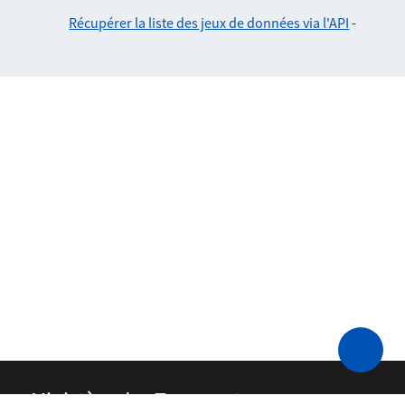
Récupérer la liste des jeux de données via l'API
-
Ministère des Transports