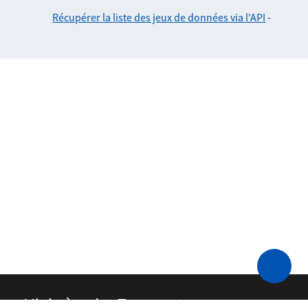
Récupérer la liste des jeux de données via l'API
-
Ministère des Transports