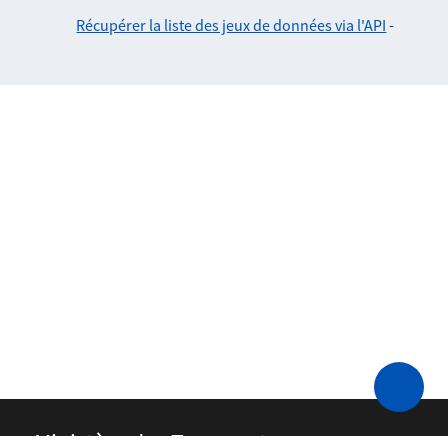
Récupérer la liste des jeux de données via l'API
-
Ministère des Transports