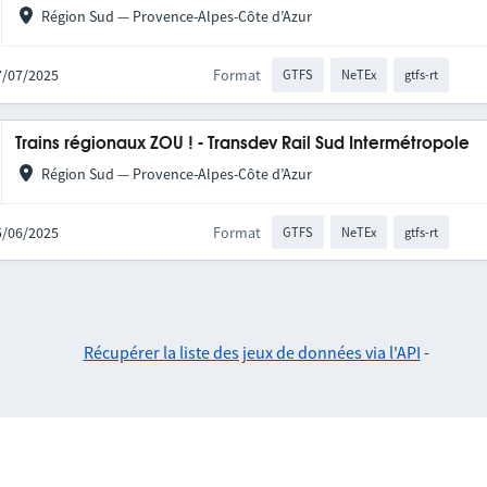
Région Sud — Provence-Alpes-Côte d’Azur
17/07/2025
Format
GTFS
NeTEx
gtfs-rt
Trains régionaux ZOU ! - Transdev Rail Sud Intermétropole
Région Sud — Provence-Alpes-Côte d’Azur
25/06/2025
Format
GTFS
NeTEx
gtfs-rt
Récupérer la liste des jeux de données via l'API
-