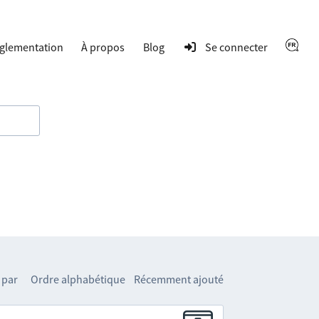
glementation
À propos
Blog
Se connecter
 par
Ordre alphabétique
Récemment ajouté