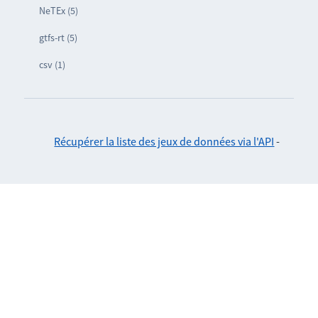
NeTEx (5)
gtfs-rt (5)
csv (1)
Récupérer la liste des jeux de données via l'API
-