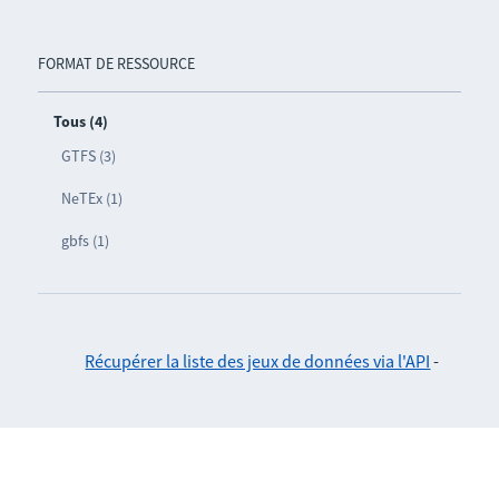
FORMAT DE RESSOURCE
Tous (4)
GTFS (3)
NeTEx (1)
gbfs (1)
Récupérer la liste des jeux de données via l'API
-