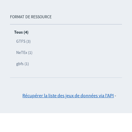
FORMAT DE RESSOURCE
Tous (4)
GTFS (3)
NeTEx (1)
gbfs (1)
Récupérer la liste des jeux de données via l'API
-