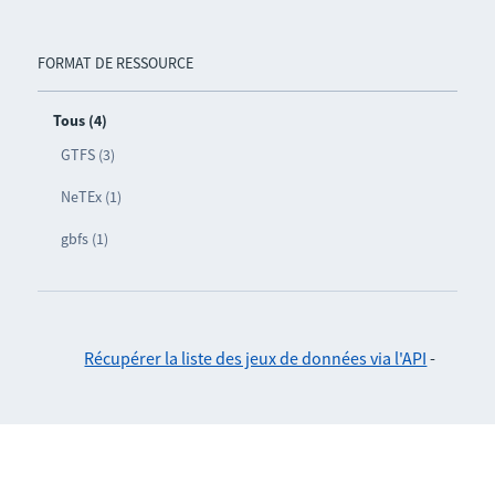
FORMAT DE RESSOURCE
Tous (4)
GTFS (3)
NeTEx (1)
gbfs (1)
Récupérer la liste des jeux de données via l'API
-